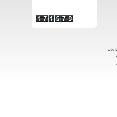
Venha
tudo i
Sinta-
Visit